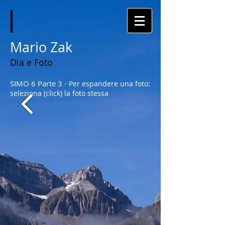
Mario Zak
Dia e Foto
SIMO 6 Parte 3 -
Per espandere una foto:
seleziona (click) la foto stessa